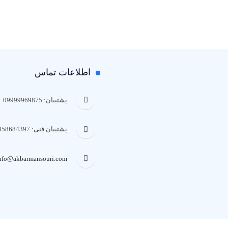
اطلاعات تماس
پشتیبان:‌ 09999969875
پشتیبان فنی: 09358684397
nfo@akbarmansouri.com