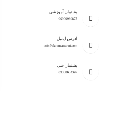
پشتیبان آموزشی
09999969875
آدرس ایمیل
info@akbarmansouri.com
پشتیبان فنی
09358684397