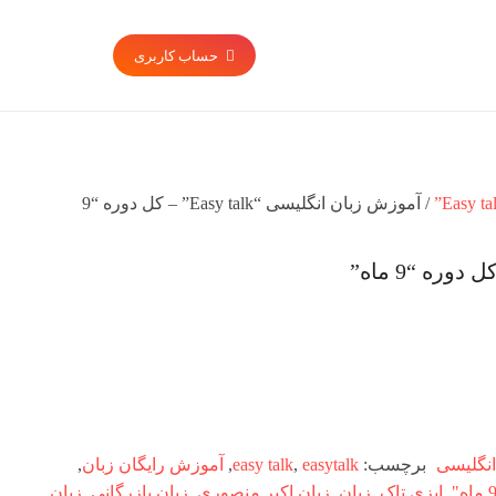
حساب کاربری
/ آموزش زبان انگلیسی “Easy talk” – کل دوره “9
انگلیسی
برچسب:
easytalk
,
easy talk
,
آموزش رایگان زبان
,
,
ایزی تاک
,
زبان
,
زبان اکبر منصوری
,
زبان بازرگانی
,
زبان