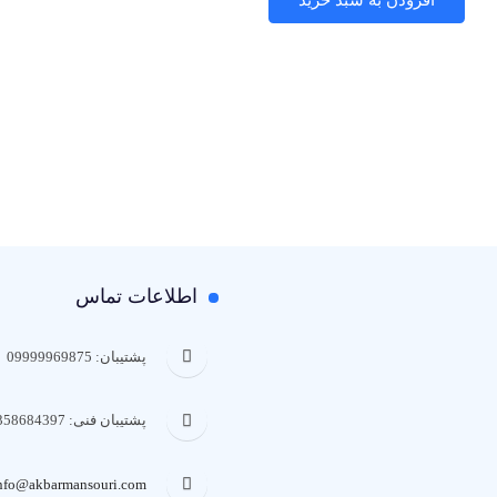
اطلاعات تماس
پشتیبان:‌ 09999969875
پشتیبان فنی: 09358684397
nfo@akbarmansouri.com